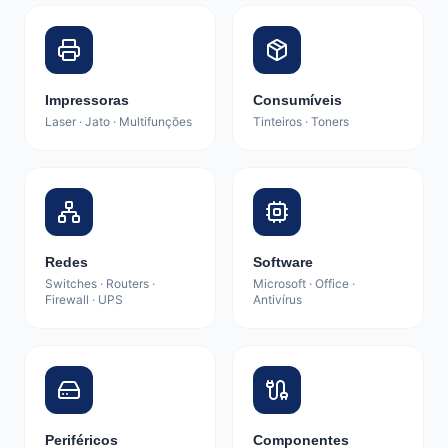
Impressoras
Consumíveis
Laser · Jato · Multifunções
Tinteiros · Toners
Redes
Software
Switches · Routers ·
Microsoft · Office ·
Firewall · UPS
Antivírus
Periféricos
Componentes